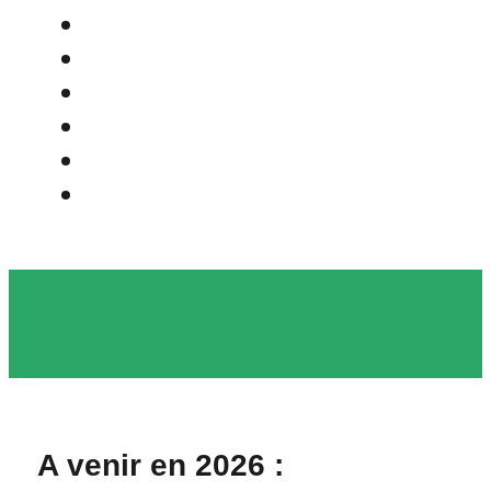
Documentation
Frais d’Adoption
Nos Actions
L’Asso
Adoption
Contact
A venir en 2026 :