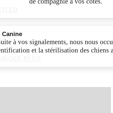
de compagnie à vos côtés.
OTER
n Canine
uite à vos signalements, nous nous occ
entification et la stérilisation des chien
SAVOIR PLUS