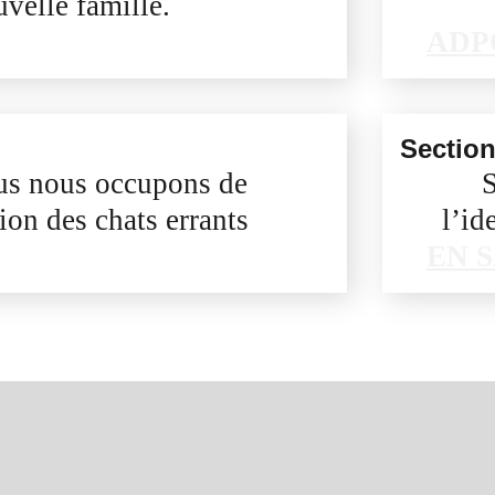
uvelle famille.
ADP
Sectio
ous nous occupons de
S
ation des chats errants
l’id
EN 