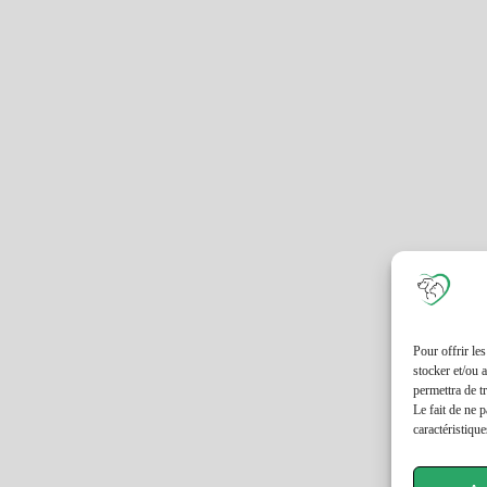
Pour offrir le
stocker et/ou 
permettra de t
Le fait de ne 
caractéristique