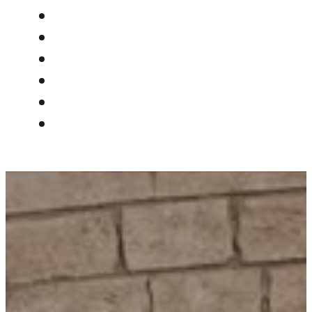
Documentation
Frais d’Adoption
Nos Actions
L’Asso
Adoption
Contact