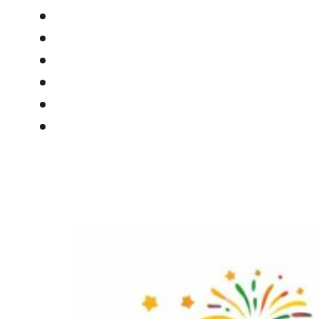
Documentation
Frais d’Adoption
Nos Actions
L’Asso
Adoption
Contact