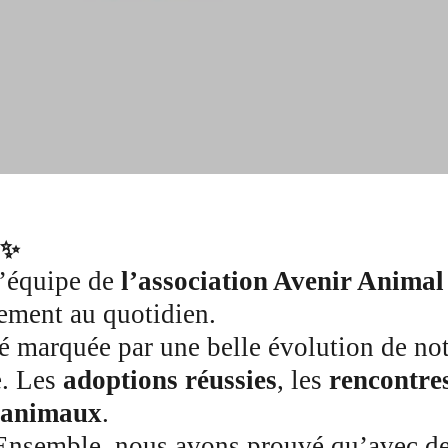
 ✨
l’équipe de
l’association Avenir Animal
gement au quotidien.
é marquée par une belle évolution de not
e. Les
adoptions réussies
, les
rencontre
s animaux
.
semble, nous avons prouvé qu’avec de la 