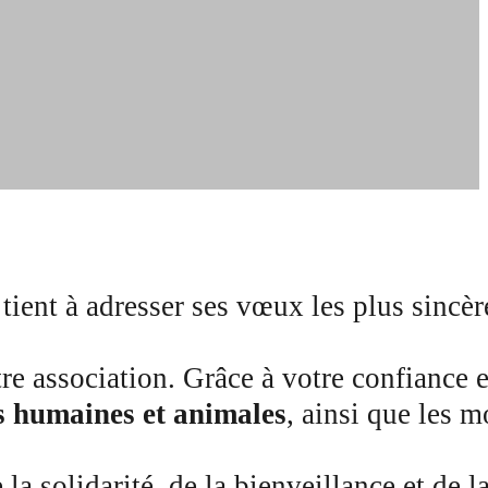
tient à adresser ses vœux les plus sincè
re association. Grâce à votre confiance e
s humaines et animales
, ainsi que les 
solidarité, de la bienveillance et de la 