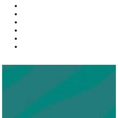
Documentation
Frais d’Adoption
Nos Actions
L’Asso
Adoption
Contact